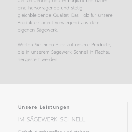
der Umgebung und ermöglicht uns daher
eine hervorragende und stetig
gleichbleibende Qualität. Das Holz für unsere
Produkte stammt vorwiegend aus dem
eigenen Sägewerk.
Werfen Sie einen Blick auf unsere Produkte,
die in unserem Sägewerk Schnell in Flachau
hergestellt werden.
Unsere Leistungen
IM SÄGEWERK SCHNELL