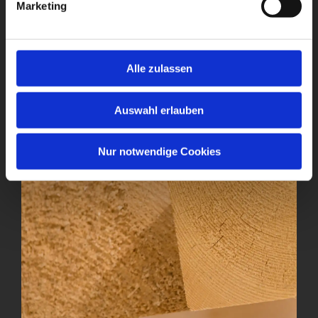
Marketing
u
n
g
s
Alle zulassen
a
u
Auswahl erlauben
s
w
a
Nur notwendige Cookies
h
l