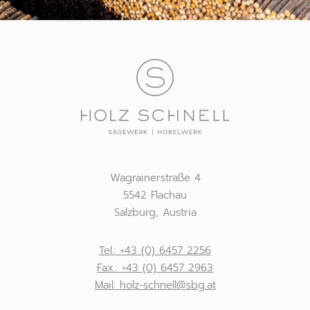
Wagrainerstraße 4
5542 Flachau
Salzburg, Austria
Tel.: +43 (0) 6457 2256
Fax.: +43 (0) 6457 2963
ta.gbs@llenhcs-zloh :liaM