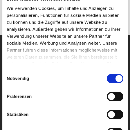
Wir verwenden Cookies, um Inhalte und Anzeigen zu
personalisieren, Funktionen für soziale Medien anbieten
zu können und die Zugriffe auf unsere Website zu
analysieren. Außerdem geben wir Informationen zu Ihrer
Verwendung unserer Website an unsere Partner für
soziale Medien, Werbung und Analysen weiter. Unsere
Partner führen diese Informationen möglicherweise mit
weiteren Daten zusammen, die Sie ihnen bereitgestellt
haben oder die sie im Rahmen Ihrer Nutzung der Dienste
gesammelt haben.
E
Notwendig
i
n
w
Präferenzen
i
l
l
Statistiken
BSH-LAMELLEN
i
Lamellen bis zu einer Breite von 300 mm möglich.
g